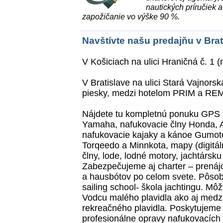
nautických príručiek 
zapožičanie vo výške 90 %.
Navštívte našu predajňu v Brat
V Košiciach na ulici Hraničná č. 1 
V Bratislave na ulici Stará Vajnorská
piesky, medzi hotelom PRIM a RE
Nájdete tu kompletnú ponuku GPS
Yamaha, nafukovacie člny Honda, A
nafukovacie kajaky a kánoe Gumotex
Torqeedo a Minnkota, mapy (digitál
člny, lode, lodné motory, jachtársku 
Zabezpečujeme aj charter – prenájo
a hausbótov po celom svete. Pôsobí
sailing school- škola jachtingu. M
Vodcu malého plavidla ako aj medz
rekreačného plavidla. Poskytujeme
profesionálne opravy nafukovacích 