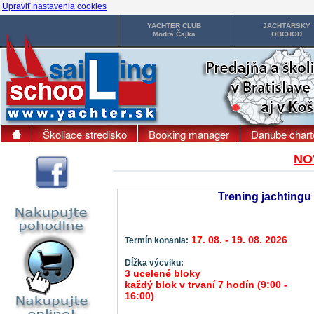
Upraviť nastavenia cookies
YACHTER CLUB
JACHTÁRSKY
Modrá Čajka
OBCHOD
Školiace stredisko
Booking manager
Danube chart
NO
Trening jachtingu
17. 08. - 19. 08. 2026
Termín konania:
Dĺžka výcviku:
3 ucelené bloky
každý blok v trvaní 7 hodín (9:00 -
16:00)