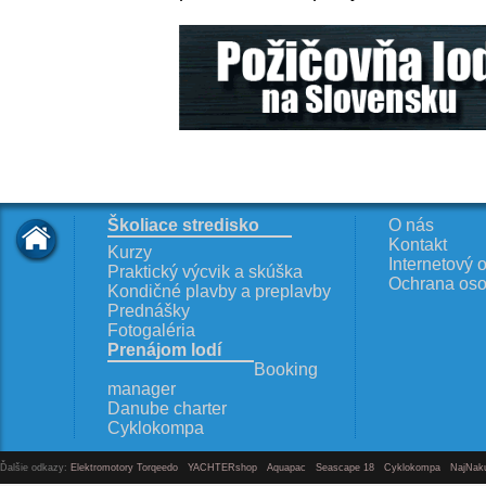
Školiace stredisko
O nás
Kontakt
Kurzy
Internetový 
Praktický výcvik a skúška
Ochrana oso
Kondičné plavby a preplavby
Prednášky
Fotogaléria
Prenájom lodí
Booking
manager
Danube charter
Cyklokompa
Ďalšie odkazy:
Elektromotory Torqeedo
YACHTERshop
Aquapac
Seascape 18
Cyklokompa
NajNak