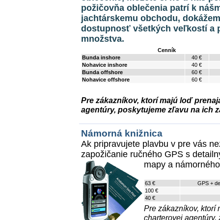
požičovňa oblečenia patrí k náš
jachtárskemu obchodu, dokážem
dostupnosť všetkých veľkostí a
množstva.
Cenník
Bunda inshore
40 €
Nohavice inshore
40 €
Bunda offshore
60 €
Nohavice offshore
60 €
Pre zákazníkov, ktorí majú loď prena
agentúry, poskytujeme zľavu na ich z
Námorná knižnica
Ak pripravujete plavbu v pre vás 
zapožičanie ručného GPS s detailn
mapy a námorného s
63 €
GPS + det
100 €
40 €
Pre zákazníkov, ktorí
charterovej agentúry