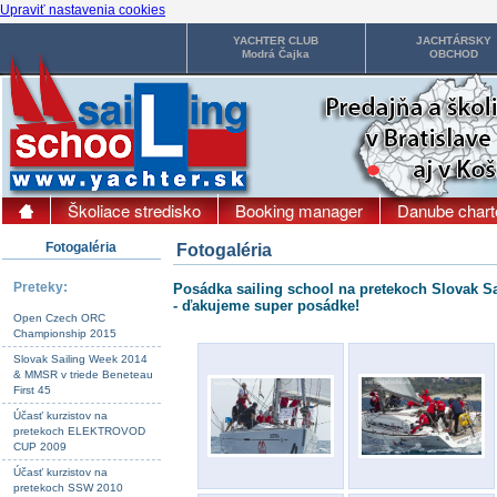
Upraviť nastavenia cookies
YACHTER CLUB
JACHTÁRSKY
Modrá Čajka
OBCHOD
Školiace stredisko
Booking manager
Danube chart
Fotogaléria
Fotogaléria
Preteky:
Posádka sailing school na pretekoch Slovak Sai
- ďakujeme super posádke!
Open Czech ORC
Championship 2015
Slovak Sailing Week 2014
& MMSR v triede Beneteau
First 45
Účasť kurzistov na
pretekoch ELEKTROVOD
CUP 2009
Účasť kurzistov na
pretekoch SSW 2010