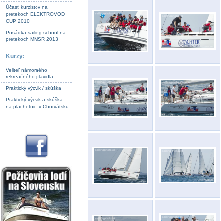
Účasť kurzistov na
pretekoch ELEKTROVOD
CUP 2010
Posádka sailing school na
pretekoch MMSR 2013
Kurzy:
Veliteľ námorného
rekreačného plavidla
Praktický výcvik / skúška
Praktický výcvik a skúška
na plachetnici v Chorvátsku