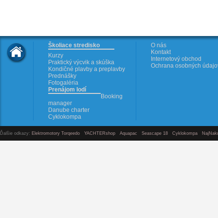
Školiace stredisko
O nás
Kontakt
Kurzy
Internetový obchod
Praktický výcvik a skúška
Ochrana osobných údajo
Kondičné plavby a preplavby
Prednášky
Fotogaléria
Prenájom lodí
Booking
manager
Danube charter
Cyklokompa
Ďalšie odkazy:
Elektromotory Torqeedo
YACHTERshop
Aquapac
Seascape 18
Cyklokompa
NajNak