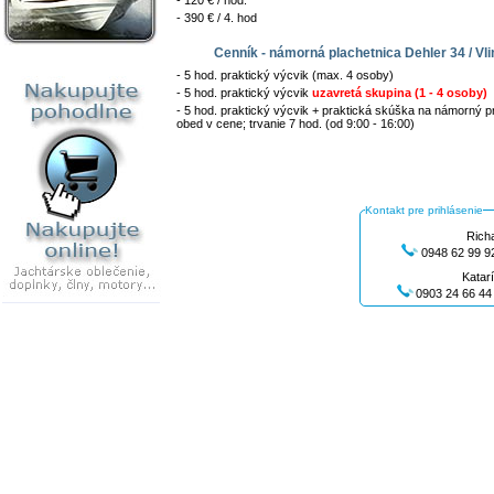
- 120 € / hod.
- 390 € / 4. hod
Cenník - námorná plachetnica Dehler 34 / Vli
- 5 hod. praktický výcvik (max. 4 osoby)
- 5 hod. praktický výcvik
uzavretá skupina (1 - 4 osoby)
- 5 hod. praktický výcvik + praktická skúška na námorný 
obed v cene; trvanie 7 hod. (od 9:00 - 16:00)
Kontakt pre prihlásenie
Rich
0948 62 99 
Katar
0903 24 66 