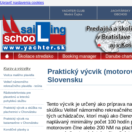
Upraviť nastavenia cookies
YACHTER CLUB
JACHTÁRSKY
Modrá Čajka
OBCHOD
Školiace stredisko
Booking manager
Danube chart
Kurzy a výcviky
Praktický výcvik (motoro
Vodca malého plavidla
Slovensku
Veliteľ námorného
rekreačného plavidla - teória
Rádiotelefonista pre
plavebnú a leteckú
pohyblivú službu
Tento výcvik je určený ako príprava na
Praktický výcvik a skúška na
skúšku Veliteľ námorného rekreačného 
plachetnici v Chorvátsku
tých uchádzačov, ktorí majú ako člen
Praktický výcvik na
naplávaný minimálny počet 100 hodín 
katamaréne v Chorvátsku
motorovom člne alebo 200 NM na plach
Kondičné plavby a