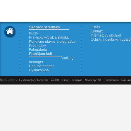
Školiace stredisko
O nás
Kontakt
Kurzy
Internetový obchod
Praktický výcvik a skúška
Ochrana osobných údajo
Kondičné plavby a preplavby
Prednášky
Fotogaléria
Prenájom lodí
Booking
manager
Danube charter
Cyklokompa
Ďalšie odkazy:
Elektromotory Torqeedo
YACHTERshop
Aquapac
Seascape 18
Cyklokompa
NajNak