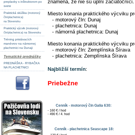
znamená, že nie sú úplní začiatočníci.
preplavby s inštruktorom po
svete
Miesto konania praktického výcviku pr
Praktická skúška
(motorový
čln/plachetnica)
- motorový čln: Dunaj
na Slovensku
- plachetnica: Dunaj
Praktický výcvik
(motorový
- námorná plachetnica: Dunaj
čln/plachetnica) na Slovensku
Tréning pristávacích
Miesto konania praktického výcviku pr
manévrov na námornej
plachetnici na Dunaji
- motorový čln: Zemplínska Šírava
- plachetnica: Zemplínska Šírava
Tematické prednášky
PREDNÁŠKA - RYBAČKA
NA PLACHETNICI
Najbližší termín
:
Priebežne
Cenník - motorový čln Galia 630:
- 160 € / hod
- 490 € / 4. hod
Cenník - plachetnica Seascape 18: