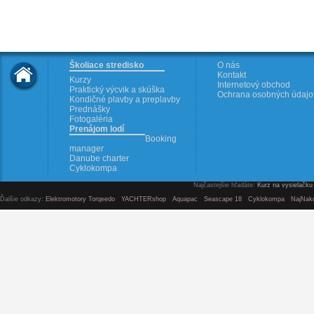
Školiace stredisko
O nás
Kontakt
Kurzy
Internetový obchod
Praktický výcvik a skúška
Ochrana osobných údajo
Kondičné plavby a preplavby
Prednášky
Fotogaléria
Prenájom lodí
Booking
manager
Danube charter
Cyklokompa
Najčastejšie hľadáte:
Kurz na vysielačku
Ďalšie odkazy:
Elektromotory Torqeedo
YACHTERshop
Aquapac
Seascape 18
Cyklokompa
NajNak