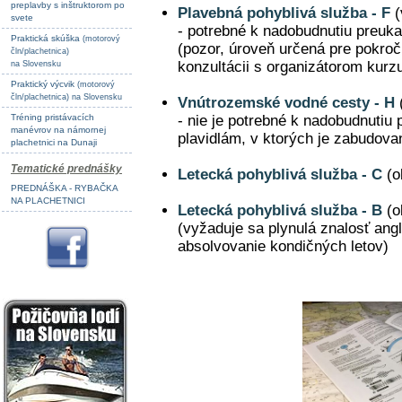
preplavby s inštruktorom po
Plavebná pohyblivá služba - F
(
svete
- potrebné k nadobudnutiu preu
Praktická skúška
(motorový
(pozor, úroveň určená pre pokroč
čln/plachetnica)
konzultácii s organizátorom kurz
na Slovensku
Praktický výcvik
(motorový
čln/plachetnica) na Slovensku
Vnútrozemské vodné cesty - H
Tréning pristávacích
- nie je potrebné k nadobudnutiu
manévrov na námornej
plavidlám, v ktorých je zabudova
plachetnici na Dunaji
Tematické prednášky
Letecká pohyblivá služba - C
(o
PREDNÁŠKA - RYBAČKA
NA PLACHETNICI
Letecká pohyblivá služba - B
(o
(vyžaduje sa plynulá znalosť ang
absolvovanie kondičných letov)