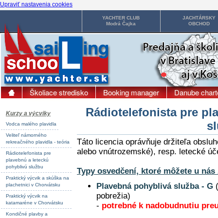
Upraviť nastavenia cookies
YACHTER CLUB
JACHTÁRSKY
Modrá Čajka
OBCHOD
Školiace stredisko
Booking manager
Danube chart
Rádiotelefonista pre pl
Kurzy a výcviky
s
Vodca malého plavidla
Veliteľ námorného
Táto licencia oprávňuje držiteľa obsl
rekreačného plavidla - teória
alebo vnútrozemské), resp. letecké úč
Rádiotelefonista pre
plavebnú a leteckú
pohyblivú službu
Typy osvedčení, ktoré môžete u nás 
Praktický výcvik a skúška na
Plavebná pohyblivá služba - G
(
plachetnici v Chorvátsku
pobrežia)
Praktický výcvik na
katamaréne v Chorvátsku
-
potrebné k nadobudnutiu pre
Kondičné plavby a